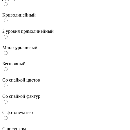
Криволинейный
2 уровня прямолинейный
Многоуровневый
Бесшовный
Со спайкой цветов
Со спайкой фактур
С фотопечатью
С рисунком