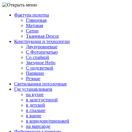
Фактура полотна
Глянцевая
Матовая
Сатин
Тканевая Descor
Конструкции и технологии
Двухуровневые
С Фотопечатью
Со спайкой
Звездное Небо
С подсветкой
Парящие
Резные
Светильники потолочные
Где устанавливаем
на кухне
в зале/гостиной
в детской
в спальне
в ванне
в коридоре/прихожей
на мансарде
Информация клиентам