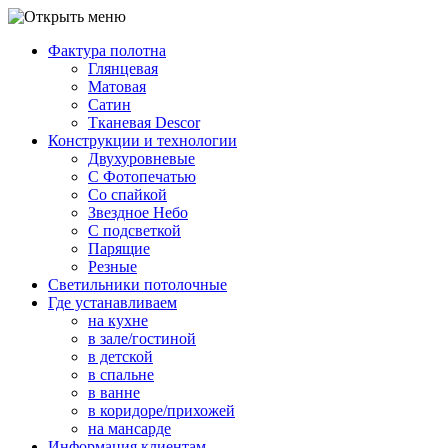
Фактура полотна
Глянцевая
Матовая
Сатин
Тканевая Descor
Конструкции и технологии
Двухуровневые
С Фотопечатью
Со спайкой
Звездное Небо
С подсветкой
Парящие
Резные
Светильники потолочные
Где устанавливаем
на кухне
в зале/гостиной
в детской
в спальне
в ванне
в коридоре/прихожей
на мансарде
Информация клиентам