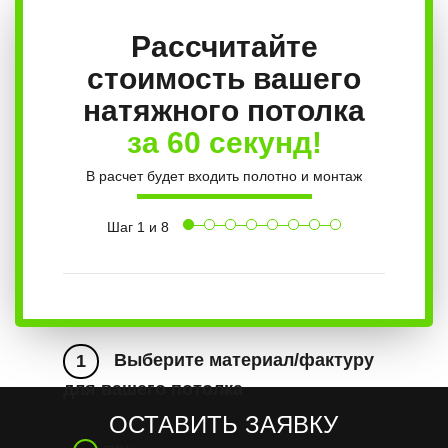
Рассчитайте
стоимость вашего
натяжного потолка
за 60 секунд!
В расчет будет входить полотно и монтаж
Шаг
1
и 8
Выберите материал/фактуру
1
для вашего потолка
ОСТАВИТЬ ЗАЯВКУ
Красный
Точечные