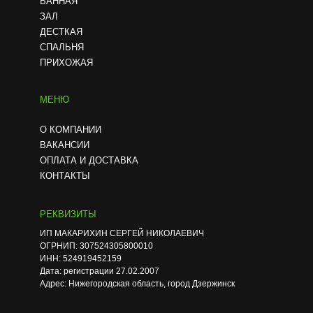
ВАННАЯ
Со звезным небом
ЗАЛ
ДЕСТКАЯ
СПАЛЬНЯ
Резной Apply
ПРИХОЖАЯ
3Д потолок (3D)
МЕНЮ
О КОМПАНИИ
ВАКАНСИИ
Аккустический
ОПЛАТА И ДОСТАВКА
КОНТАКТЫ
Звукоизолирующи
й
РЕКВИЗИТЫ
ИП МАКАРИХИН СЕРГЕЙ НИКОЛАЕВИЧ
ОГРНИП: 307524305800010
Под мрамор
ИНН: 524919452159
Дата: регистрации 27.02.2007
Адрес: Нижегородская область, город Дзержинск
Под дерево