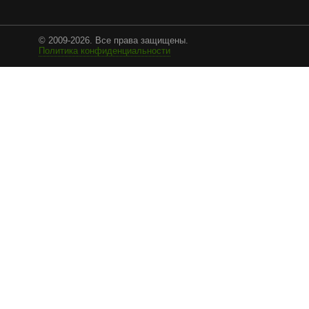
EuroCraab
© 2009-2026. Все права защищены.
Политика конфиденциальности
Coolstrech
SLOTT 40, 80