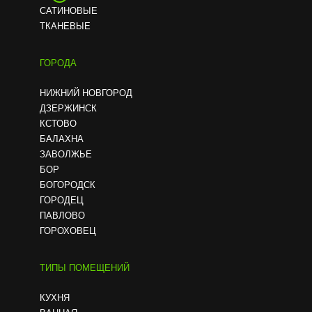
САТИНОВЫЕ
Парящий
ТКАНЕВЫЕ
Молочный
В офис
ГОРОДА
С подсветкой
Салатовый
В бассейн
НИЖНИЙ НОВГОРОД
ДЗЕРЖИНСК
С блестками
Шоколад
КСТОВО
БАЛАХНА
ЗАВОЛЖЬЕ
Светопропускающ
Слоновая кость
БОР
ий
БОГОРОДСК
ГОРОДЕЦ
ПАВЛОВО
Орхидеи
Полупрозрачный
ГОРОХОВЕЦ
ТИПЫ ПОМЕЩЕНИЙ
Галактика
КУХНЯ