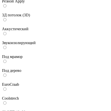
Резной Apply
3Д потолок (3D)
Аккустический
Звукоизолирующий
Под мрамор
Под дерево
EuroCraab
Coolstrech