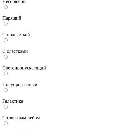
Негорючий
Парящий
С подсветкой
С блестками
Светопропускающий
Полупрозрачный
Галактика
Со звезным небом