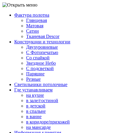
Фактура полотна
Глянцевая
Матовая
Сатин
Тканевая Descor
Конструкции и технологии
Двухуровневые
С Фотопечатью
Со спайкой
Звездное Небо
С подсветкой
Парящие
Резные
Светильники потолочные
Где устанавливаем
на кухне
в зале/гостиной
в детской
в спальне
в ванне
в коридоре/прихожей
на мансарде
Информация клиентам