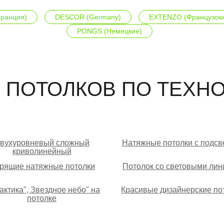
ранция)
DESCOR (Germany)
EXTENZO (Французски
PONGS (Немецкие)
 ПОТОЛКОВ ПО ТЕХН
вухуровневый сложный
Натяжные потолки с подсв
криволинейный
рящие натяжные потолки
Потолок со световыми ли
актика", Звездное небо" на
Красивые дизайнерские по
потолке