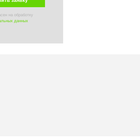
асен на обработку
альных данных