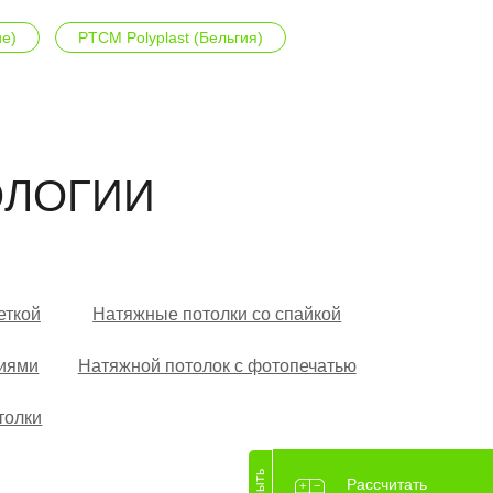
е)
PTCM Polyplast (Бельгия)
ОЛОГИИ
еткой
Натяжные потолки со спайкой
ниями
Натяжной потолок с фотопечатью
толки
Рассчитать