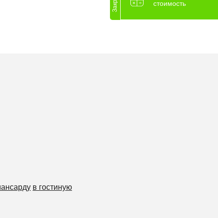
Закрыть
стоимость
мансарду
в гостиную