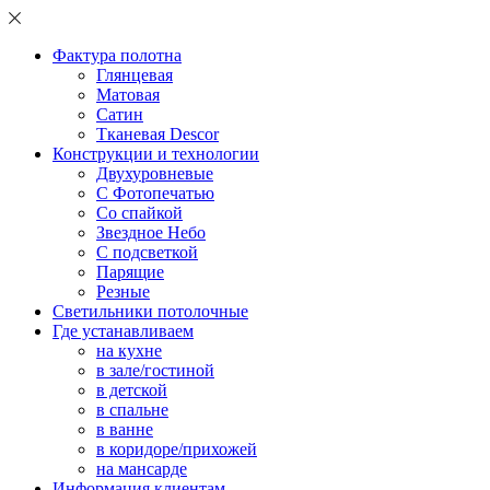
Фактура полотна
Глянцевая
Матовая
Сатин
Тканевая Descor
Конструкции и технологии
Двухуровневые
С Фотопечатью
Со спайкой
Звездное Небо
С подсветкой
Парящие
Резные
Светильники потолочные
Где устанавливаем
на кухне
в зале/гостиной
в детской
в спальне
в ванне
в коридоре/прихожей
на мансарде
Информация клиентам