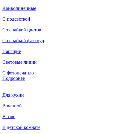
Криволинейные
С подсветкой
Со спайкой цветов
Со спайкой фактрур
Парящие
Световые линии
С фотопечатью
Подробнее
Для кухни
В ванной
В зале
В детской комнате