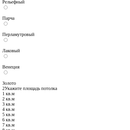
Рельефный
Парча
Перламутровый
Лаковый
Венеция
Золото
2
Укажите площадь потолка
1 кв.м
2 кв.м
3 кв.м
4 кв.м
5 кв.м
6 кв.м
7 кв.м